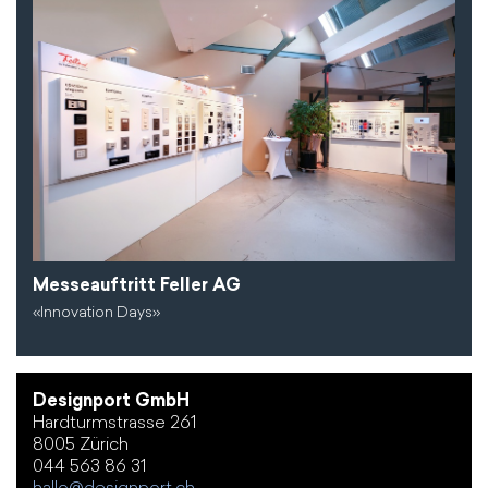
Messeauftritt Feller AG
«Innovation Days»
Designport GmbH
Hardturmstrasse 261
8005 Zürich
044 563 86 31
hallo@designport.ch